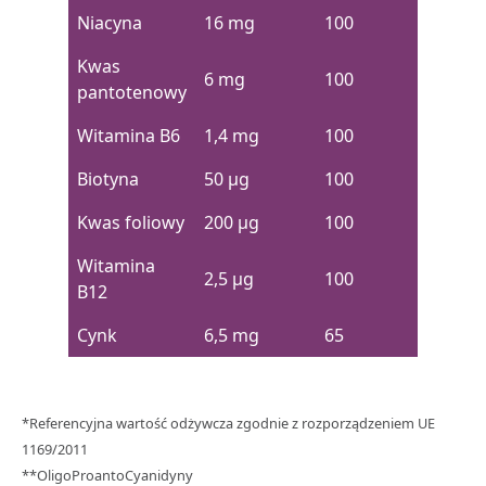
Niacyna
16 mg
100
Kwas
6 mg
100
pantotenowy
Witamina B6
1,4 mg
100
Biotyna
50 μg
100
Kwas foliowy
200 μg
100
Witamina
2,5 µg
100
B12
Cynk
6,5 mg
65
*Referencyjna wartość odżywcza zgodnie z rozporządzeniem UE
1169/2011
**OligoProantoCyanidyny