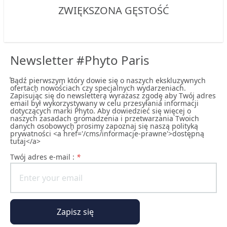
ZWIĘKSZONA GĘSTOŚĆ
Newsletter #Phyto Paris
ͣBądź pierwszym͕ który dowie się o naszych ekskluzywnych
ofertach͕ nowościach czy specjalnych wydarzeniach͘.
Zapisując się do newslettera͕ wyrażasz zgodę͕ aby Twój adres
email był wykorzystywany w celu przesyłania informacji
dotyczących marki Phyto. Aby dowiedzieć się więcej o
naszych zasadach gromadzenia i przetwarzania Twoich
danych osobowych͕ prosimy zapoznaj się naszą polityką
prywatności <a href='/cms/informacje-prawne'>dostępną
tutaj</a>
Twój adres e-mail :
*
Zapisz się