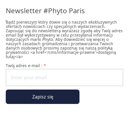
Newsletter #Phyto Paris
ͣBądź pierwszym͕ który dowie się o naszych ekskluzywnych
ofertach͕ nowościach czy specjalnych wydarzeniach͘.
Zapisując się do newslettera͕ wyrażasz zgodę͕ aby Twój adres
email był wykorzystywany w celu przesyłania informacji
dotyczących marki Phyto. Aby dowiedzieć się więcej o
naszych zasadach gromadzenia i przetwarzania Twoich
danych osobowych͕ prosimy zapoznaj się naszą polityką
prywatności <a href='/cms/informacje-prawne'>dostępną
tutaj</a>
Twój adres e-mail :
*
Zapisz się
Świat Phyto Paris