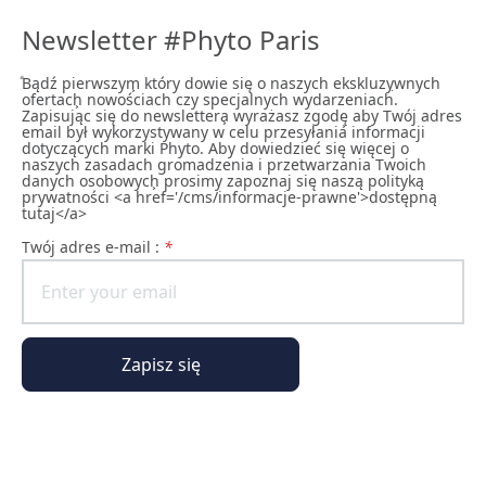
Newsletter #Phyto Paris
ͣBądź pierwszym͕ który dowie się o naszych ekskluzywnych
ofertach͕ nowościach czy specjalnych wydarzeniach͘.
Zapisując się do newslettera͕ wyrażasz zgodę͕ aby Twój adres
email był wykorzystywany w celu przesyłania informacji
dotyczących marki Phyto. Aby dowiedzieć się więcej o
naszych zasadach gromadzenia i przetwarzania Twoich
danych osobowych͕ prosimy zapoznaj się naszą polityką
prywatności <a href='/cms/informacje-prawne'>dostępną
tutaj</a>
Twój adres e-mail :
*
Zapisz się
Świat Phyto Paris