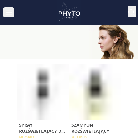
SPRAY
SZAMPON
ROZŚWIETLAJĄCY DO
ROZŚWIETLAJĄCY
WŁOSÓW BLOND
BLOND
BLOND