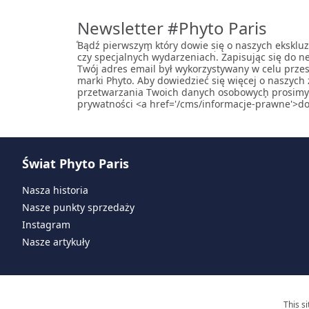
Newsletter #Phyto Paris
ͣBądź pierwszym͕ który dowie się o naszych eksklu
czy specjalnych wydarzeniach͘. Zapisując się do n
Twój adres email był wykorzystywany w celu przes
marki Phyto. Aby dowiedzieć się więcej o naszyc
przetwarzania Twoich danych osobowych͕ prosimy 
prywatności <a href='/cms/informacje-prawne'>do
Świat Phyto Paris
Nasza historia
Nasze punkty sprzedaży
Instagram
Nasze artykuły
This s