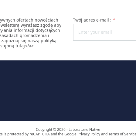
zywnych ofertach͕ nowościach
Twój adres e-mail :
*
ewslettera͕ wyrażasz zgodę͕ aby
yłania informacji dotyczących
h zasadach gromadzenia i
zapoznaj się naszą polityką
stępną tutaj</a>
Copyright © 2026 - Laboratoire Native
ite is protected by reCAPTCHA and the Google Privacy Policy and Terms of Service