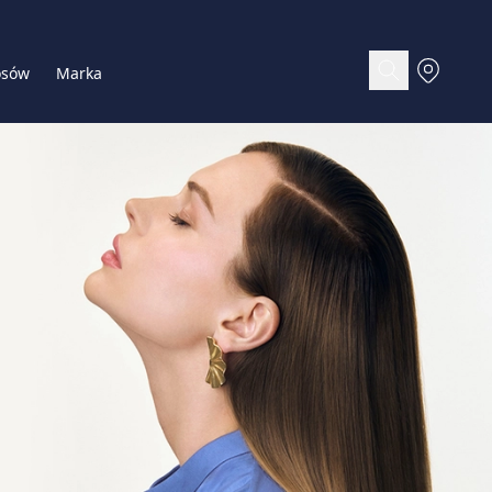
osów
Marka