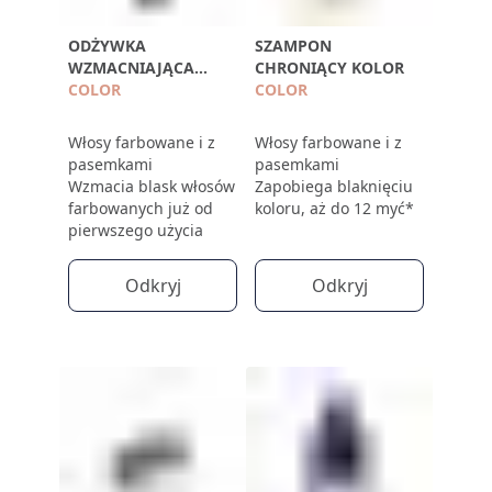
ODŻYWKA
SZAMPON
WZMACNIAJĄCA
CHRONIĄCY KOLOR
BLASK
COLOR
COLOR
Włosy farbowane i z
Włosy farbowane i z
pasemkami
pasemkami
Wzmacia blask włosów
Zapobiega blaknięciu
farbowanych już od
koloru, aż do 12 myć*
pierwszego użycia
Odkryj
Odkryj