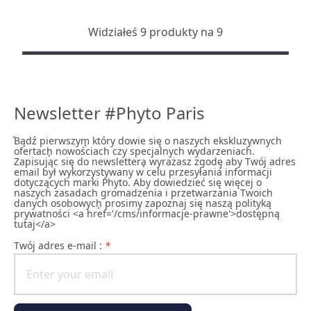
Widziałeś 9 produkty na 9
Newsletter #Phyto Paris
ͣBądź pierwszym͕ który dowie się o naszych ekskluzywnych
ofertach͕ nowościach czy specjalnych wydarzeniach͘.
Zapisując się do newslettera͕ wyrażasz zgodę͕ aby Twój adres
email był wykorzystywany w celu przesyłania informacji
dotyczących marki Phyto. Aby dowiedzieć się więcej o
naszych zasadach gromadzenia i przetwarzania Twoich
danych osobowych͕ prosimy zapoznaj się naszą polityką
prywatności <a href='/cms/informacje-prawne'>dostępną
tutaj</a>
Twój adres e-mail :
*