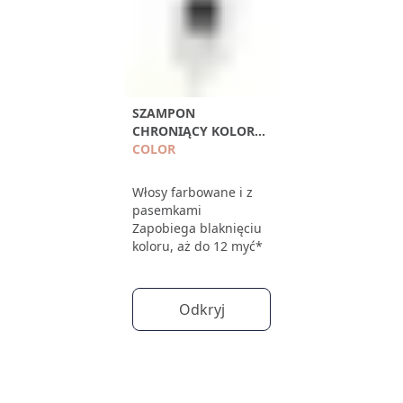
SZAMPON
CHRONIĄCY KOLOR
100ML
COLOR
Włosy farbowane i z
pasemkami
Zapobiega blaknięciu
koloru, aż do 12 myć*
Odkryj