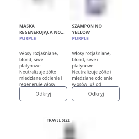
MASKA
SZAMPON NO
REGENERUJĄCA NO
YELLOW
YELLOW
PURPLE
PURPLE
Włosy rozjaśniane,
Włosy rozjaśniane,
blond, siwe i
blond, siwe i
platynowe
platynowe
Neutralizuje żółte i
Neutralizuje żółte i
miedziane odcienie i
miedziane odcienie
regeneruje włosy
włosów już od
pierwszego użycia
Odkryj
Odkryj
TRAVEL SIZE