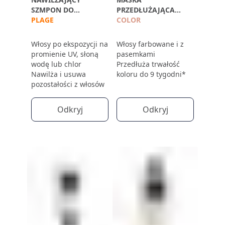
SZMPON DO
PRZEDŁUŻAJĄCA
WŁOSÓW PO
PLAGE
TRWAŁOŚĆ KOLORU
COLOR
EKSPOZYCJI NA
SŁOŃCE
Włosy po ekspozycji na
Włosy farbowane i z
promienie UV, słoną
pasemkami
wodę lub chlor
Przedłuża trwałość
Nawilża i usuwa
koloru do 9 tygodni*
pozostałości z włosów
Odkryj
Odkryj