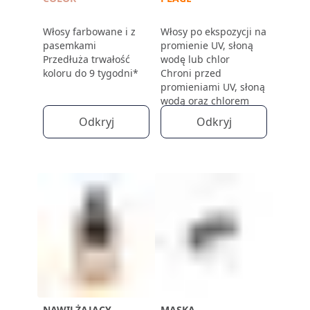
Włosy farbowane i z
Włosy po ekspozycji na
pasemkami
promienie UV, słoną
Przedłuża trwałość
wodę lub chlor
koloru do 9 tygodni*
Chroni przed
promieniami UV, słoną
wodą oraz chlorem
Odkryj
Odkryj
NAWILŻAJĄCY
MASKA