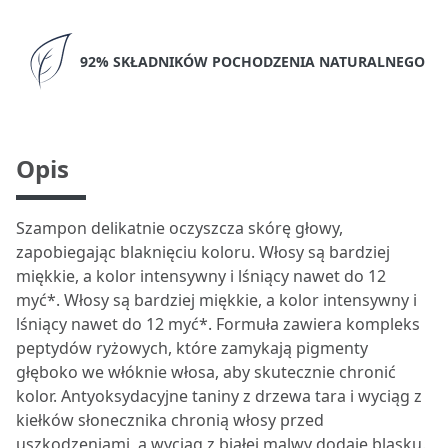
92% SKŁADNIKÓW POCHODZENIA NATURALNEGO
Opis
Szampon delikatnie oczyszcza skórę głowy,
zapobiegając blaknięciu koloru. Włosy są bardziej
miękkie, a kolor intensywny i lśniący nawet do 12
myć*. Włosy są bardziej miękkie, a kolor intensywny i
lśniący nawet do 12 myć*. Formuła zawiera kompleks
peptydów ryżowych, które zamykają pigmenty
głęboko we włóknie włosa, aby skutecznie chronić
kolor. Antyoksydacyjne taniny z drzewa tara i wyciąg z
kiełków słonecznika chronią włosy przed
uszkodzeniami, a wyciąg z białej malwy dodaje blasku.