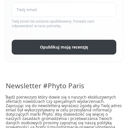
Twój email nie zostanie opublikowany. Pozwala nam
odpowiedzieć w razie potrzeby.
Opublikuj moją recenzję
Newsletter #Phyto Paris
ͣBądź pierwszym͕ który dowie się o naszych ekskluzywnych
ofertach͕ nowościach czy specjalnych wydarzeniach͘.
Zapisując się do newslettera͕ wyrażasz zgodę͕ aby Twój adres
email był wykorzystywany w celu przesyłania informacji
dotyczących marki Phyto. Aby dowiedzieć się więcej o
naszych zasadach gromadzenia i przetwarzania Twoich
danych osobowych͕ prosimy zapoznaj się naszą polityką
prywatności <a href='/cms/informacje-prawne'>dostępną