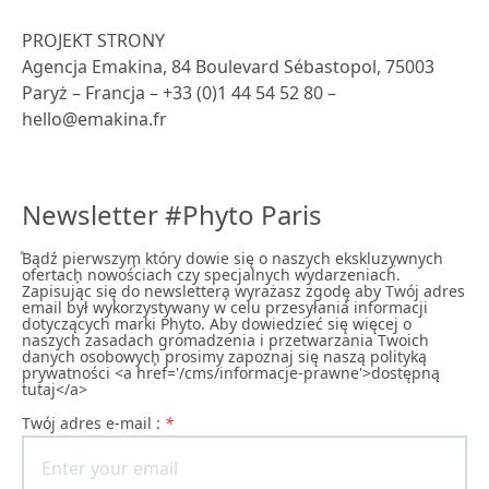
PROJEKT STRONY
Agencja Emakina, 84 Boulevard Sébastopol, 75003
Paryż – Francja – +33 (0)1 44 54 52 80 –
hello@emakina.fr
Newsletter #Phyto Paris
ͣBądź pierwszym͕ który dowie się o naszych ekskluzywnych
ofertach͕ nowościach czy specjalnych wydarzeniach͘.
Zapisując się do newslettera͕ wyrażasz zgodę͕ aby Twój adres
email był wykorzystywany w celu przesyłania informacji
dotyczących marki Phyto. Aby dowiedzieć się więcej o
naszych zasadach gromadzenia i przetwarzania Twoich
danych osobowych͕ prosimy zapoznaj się naszą polityką
prywatności <a href='/cms/informacje-prawne'>dostępną
tutaj</a>
Twój adres e-mail :
*